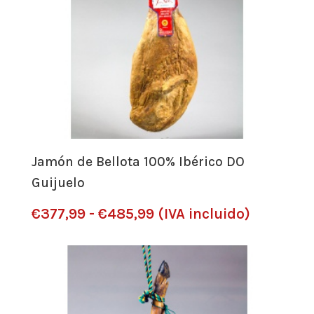
€405,00
Jamón de Bellota 100% Ibérico DO
Guijuelo
Rango
€
377,99
-
€
485,99
(IVA incluido)
de
precios:
desde