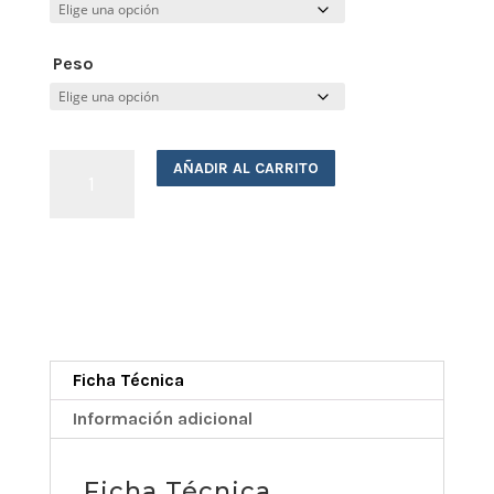
desde
Peso
€294,00
hasta
Jamón
AÑADIR AL CARRITO
de
€378,00
Bellota
Ibérico
50%
Raza
Ibérica
cantidad
Ficha Técnica
Información adicional
Ficha Técnica