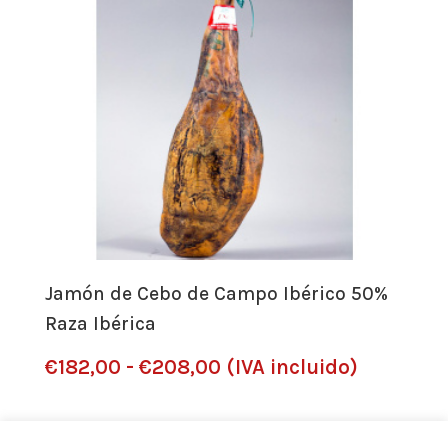
€377,99
hasta
€485,99
Jamón de Cebo de Campo Ibérico 50%
Raza Ibérica
Rango
€
182,00
-
€
208,00
(IVA incluido)
de
precios: