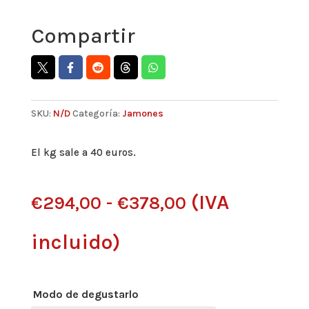
Compartir
SKU:
N/D
Categoría:
Jamones
El kg sale a 40 euros.
(IVA
Rango
€
294,00
-
€
378,00
incluido)
de
precios:
Modo de degustarlo