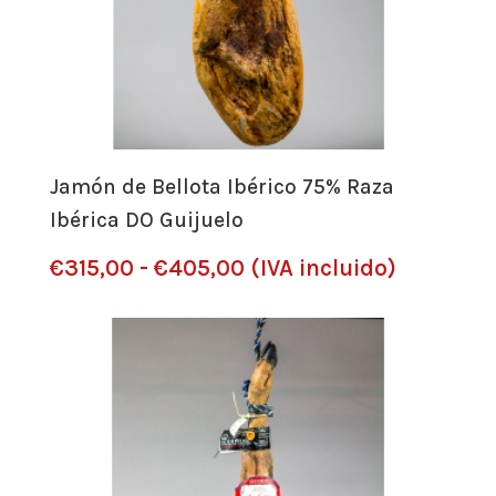
Jamón de Bellota Ibérico 75% Raza
Ibérica DO Guijuelo
Rango
€
315,00
-
€
405,00
(IVA incluido)
de
precios:
desde
€315,00
hasta