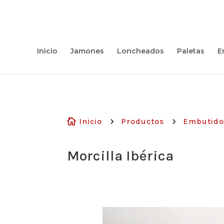
Inicio
Jamones
Loncheados
Paletas
E
Inicio
Productos
Embutido

5
5
Morcilla Ibérica