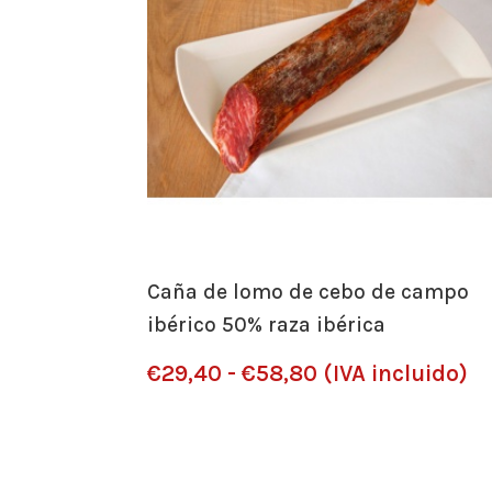
Caña de lomo de cebo de campo
ibérico 50% raza ibérica
Rango
€
29,40
-
€
58,80
(IVA incluido)
de
precios: