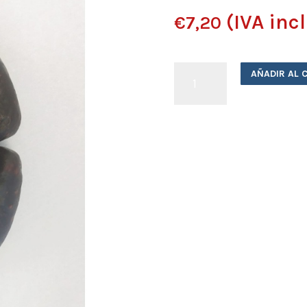
(IVA inc
€
7,20
Morcilla
AÑADIR AL 
Ibérica
cantidad