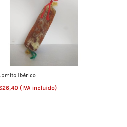
Lomito ibérico
€
26,40
(IVA incluido)